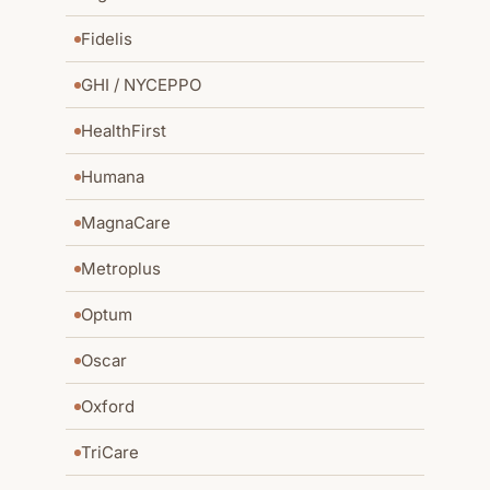
Fidelis
GHI / NYCEPPO
HealthFirst
Humana
MagnaCare
Metroplus
Optum
Oscar
Oxford
TriCare