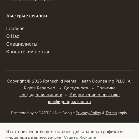
Быстрые ссылки
Главная
О Нас
Специалисты
(открывается в новой вкладке)
Клиентский портал
Copyright © 2026 Rothschild Mental Health Counseling PLLC. All
Rights Reserved. •
Доступность
•
Политика
конфиденциальности
•
Уведомление о практике
конфиденциальности
(открывается в ново
(открываетс
Protected by reCAPTCHA — Google
Privacy Policy
&
Terms
apply.
Этот сайт использует cookies для анализа трафика и
улучшения вашего опыта.
Узнать больше