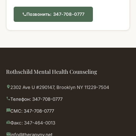
Позвонить: 347-708-0777
phone
Rothschild Mental Health Counseling
place
2302 Ave U #290147, Brooklyn NY 11229-7504
phone
Телефон: 347-708-0777
sms
СМС: 347-708-0777
fax
Факс: 347-464-0013
mail
info@therapyny.net